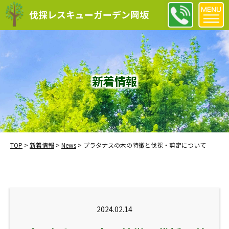
伐採レスキューガーデン岡坂
新着情報
TOP
>
新着情報
>
News
>
プラタナスの木の特徴と伐採・剪定について
2024.02.14