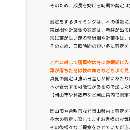
そのため、成長を妨げる時期の剪定は
剪定をするタイミングは、木の種類に
常緑樹や針葉樹の剪定は、新芽が出る
常に葉が生い茂る常緑樹や針葉樹は、
そのため、日照時間の短い冬に剪定を
これに対して落葉樹は冬に休眠期に入
葉が落ちた冬は枝の向きなどもよく見
真夏の剪定は強い日差しが幹にあたり
木が衰弱する可能性があるので適した
【岡山市や倉敷市など岡山県内で剪定
岡山市や倉敷市など岡山県内で剪定を
樹木の剪定に際してまずお客様のお気
その後様々なご提案をさせていただき