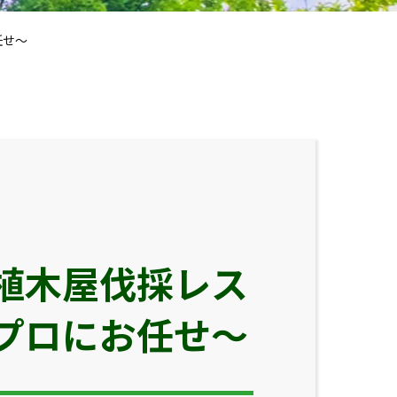
任せ～
植木屋伐採レス
プロにお任せ～