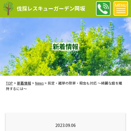
伐採レスキューガーデン岡坂
新着情報
TOP
>
新着情報
>
News
>
剪定・雑草の除草・殺虫も対応 ～綺麗な庭を維
持するには～
2023.09.06