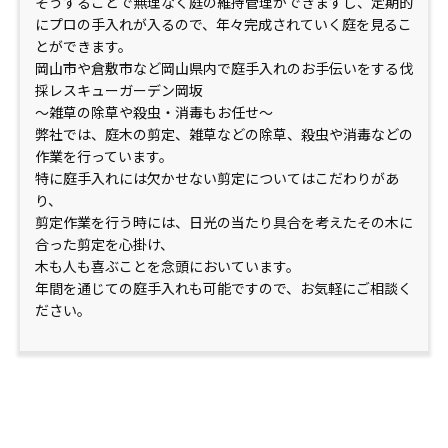
そうすることで無理なく庭の維持管理ができますし、定期的
にプロの手入れが入るので、年々完成されていく庭を見るこ
とができます。
岡山市や倉敷市など岡山県内で庭手入れのお手伝いをする伐
採レスキューガーデン岡坂
～雑草の除草や殺虫・消毒もお任せ～
弊社では、庭木の剪定、雑草などの除草、殺虫や消毒などの
作業を行っています。
特に庭手入れには欠かせない剪定についてはこだわりがあ
り、
剪定作業を行う時には、日光の当たり具合を考えたその木に
合った剪定を心掛け、
木も人も喜ぶことを念頭においています。
年間を通じての庭手入れも可能ですので、お気軽にご相談く
ださい。