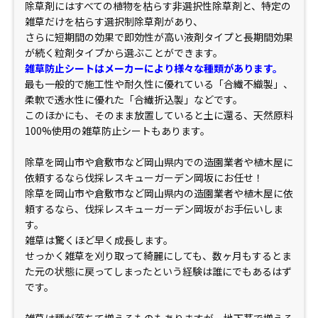
除草剤にはすべての植物を枯らす非選択性除草剤と、特定の
雑草だけを枯らす選択制除草剤があり、
さらに短期間の効果で即効性が高い液剤タイプと長期間効果
が続く粒剤タイプから選ぶことができます。
雑草防止シートはメーカーにより様々な種類があります。
最も一般的で施工性や耐久性に優れている「合繊不織製」、
柔軟で透水性に優れた「合繊折込製」などです。
このほかにも、そのまま放置していると土に還る、天然原料
100%使用の雑草防止シートもあります。
除草を岡山市や倉敷市など岡山県内での造園業者や植木屋に
依頼するなら伐採レスキューガーデン岡坂にお任せ！
除草を岡山市や倉敷市など岡山県内の造園業者や植木屋に依
頼するなら、伐採レスキューガーデン岡坂がお手伝いしま
す。
雑草は驚くほど早く成長します。
せっかく雑草を刈り取って綺麗にしても、数ヶ月もするとま
た元の状態に戻ってしまったという経験は誰にでもあるはず
です。