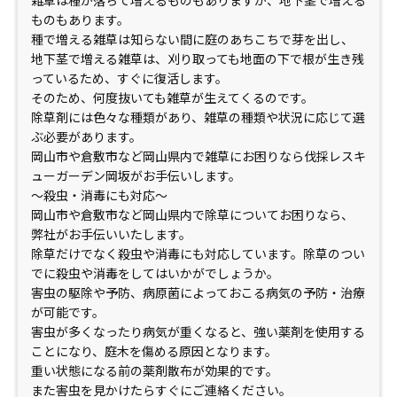
雑草は種が落ちて増えるものもありますが、地下茎で増える
ものもあります。
種で増える雑草は知らない間に庭のあちこちで芽を出し、
地下茎で増える雑草は、刈り取っても地面の下で根が生き残
っているため、すぐに復活します。
そのため、何度抜いても雑草が生えてくるのです。
除草剤には色々な種類があり、雑草の種類や状況に応じて選
ぶ必要があります。
岡山市や倉敷市など岡山県内で雑草にお困りなら伐採レスキ
ューガーデン岡坂がお手伝いします。
～殺虫・消毒にも対応～
岡山市や倉敷市など岡山県内で除草についてお困りなら、
弊社がお手伝いいたします。
除草だけでなく殺虫や消毒にも対応しています。除草のつい
でに殺虫や消毒をしてはいかがでしょうか。
害虫の駆除や予防、病原菌によっておこる病気の予防・治療
が可能です。
害虫が多くなったり病気が重くなると、強い薬剤を使用する
ことになり、庭木を傷める原因となります。
重い状態になる前の薬剤散布が効果的です。
また害虫を見かけたらすぐにご連絡ください。