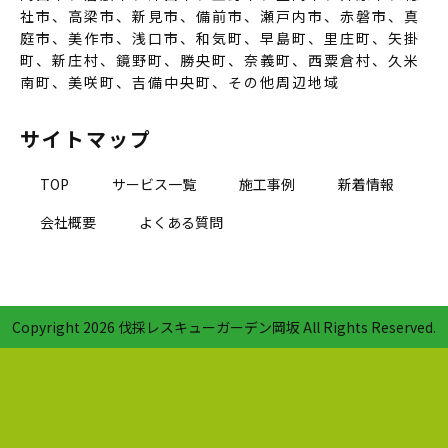
社市、高梁市、新見市、備前市、瀬戸内市、赤磐市、真
庭市、美作市、浅口市、和気町、早島町、里庄町、矢掛
町、新庄村、鏡野町、勝央町、奈義町、西粟倉村、久米
南町、美咲町、吉備中央町、その他周辺地域
サイトマップ
TOP
サービス一覧
施工事例
新着情報
会社概要
よくある質問
Copyright
2026 伐採レスキューガーデン岡坂 All Rights Reserved.