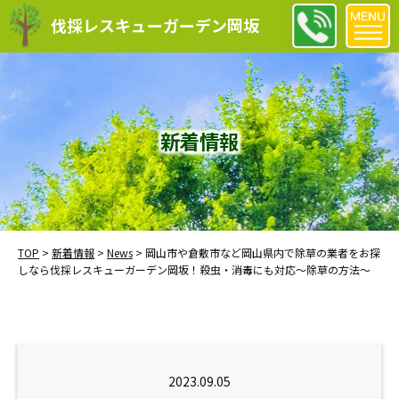
伐採レスキューガーデン岡坂
新着情報
TOP
>
新着情報
>
News
>
岡山市や倉敷市など岡山県内で除草の業者をお探
しなら伐採レスキューガーデン岡坂！殺虫・消毒にも対応～除草の方法～
2023.09.05