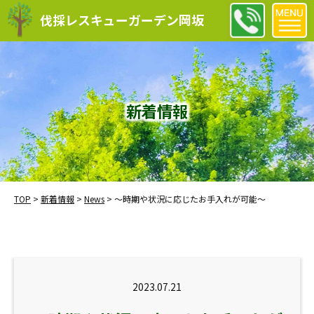
伐採レスキューガーデン岡坂
新着情報
TOP
>
新着情報
>
News
>
～時期や状況に応じたお手入れが可能〜
2023.07.21