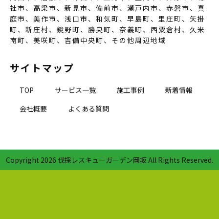
社市、高梁市、新見市、備前市、瀬戸内市、赤磐市、真
庭市、美作市、浅口市、和気町、早島町、里庄町、矢掛
町、新庄村、鏡野町、勝央町、奈義町、西粟倉村、久米
南町、美咲町、吉備中央町、その他周辺地域
サイトマップ
TOP
サービス一覧
施工事例
新着情報
会社概要
よくある質問
Copyright
2026 伐採レスキューガーデン岡坂 All Rights Reserved.