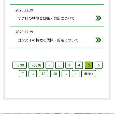
2023.12.29
ザクロの特徴と伐採・剪定について
2023.12.29
ゴンズイの特徴と伐採・剪定について
5 / 28
« 先頭
«
...
3
4
5
6
7
...
10
20
...
»
最後 »