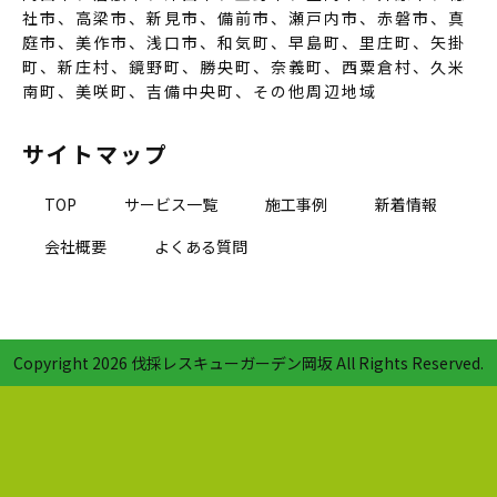
社市、高梁市、新見市、備前市、瀬戸内市、赤磐市、真
庭市、美作市、浅口市、和気町、早島町、里庄町、矢掛
町、新庄村、鏡野町、勝央町、奈義町、西粟倉村、久米
南町、美咲町、吉備中央町、その他周辺地域
サイトマップ
TOP
サービス一覧
施工事例
新着情報
会社概要
よくある質問
Copyright
2026 伐採レスキューガーデン岡坂 All Rights Reserved.